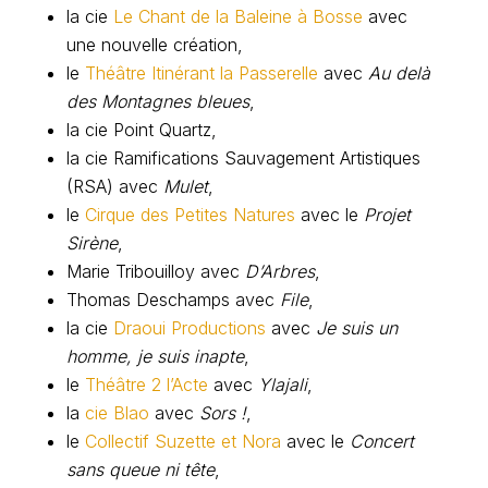
la cie
Le Chant de la Baleine à Bosse
avec
une nouvelle création,
le
Théâtre Itinérant la Passerelle
avec
Au delà
des Montagnes bleues
,
la cie Point Quartz,
la cie Ramifications Sauvagement Artistiques
(RSA) avec
Mulet
,
le
Cirque des Petites Natures
avec le
Projet
Sirène
,
Marie Tribouilloy avec
D’Arbres
,
Thomas Deschamps avec
File
,
la cie
Draoui Productions
avec
Je suis un
homme, je suis inapte
,
le
Théâtre 2 l’Acte
avec
Ylajali
,
la
cie Blao
avec
Sors !
,
le
Collectif Suzette et Nora
avec le
Concert
sans queue ni tête
,